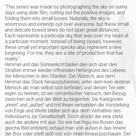
“This series was made by photographing the sky on sunny
days using slide film, cutting out the positive images, and
folding them into small boxes. Naturally, the sky is
enormous and extends out over everyone, but these small
and delicate boxed skies do not span great distances.
Each represents a particular sky that was over my head at
a particular moment. Instead of being closed, however,
these small yet important specks also represent a new
beginning. For me, they are a site of production that has
reality.”
Himmel und das Sonnenlicht bilden den sich über den
Straßen immer wieder öffnenden Hintergrund des Lebens
der Menschen in den Städten. Der Wunsch, aus dem
Himmel das Stück herauszutrennen, unter dem kein anderer
Mensch als man selbst sich befindet, und diesen Teil sein
eigen zu nennen, ist ein romantischer Versuch, den Bezug
zwischen sich und der Welt zu begreifen. Die Kategorien
„innen” und „außen” und mit ihnen verbunden die Vorstellung
von Enge und Weite bilden sich aus dem Verhältnis des
Individuums zur Gesellschaft. Doch drückt die eine stets
auch die andere mit aus. So wie bei Higuchis Boxen das
gleiche Bild entsteht, schaut man von außen in das Innere
der Box oder stellt sich vor, von innen hinauszuschauen. Der