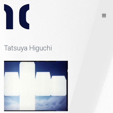
Info
Club
≡
Links
Disclaimer
×
Tatsuya Higuchi