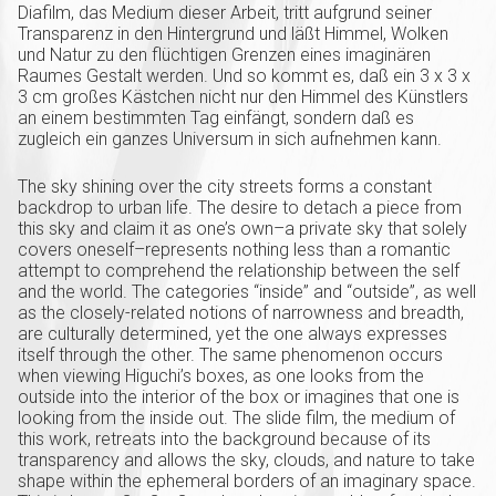
Diafilm, das Medium dieser Arbeit, tritt aufgrund seiner
Transparenz in den Hintergrund und läßt Himmel, Wolken
und Natur zu den flüchtigen Grenzen eines imaginären
Raumes Gestalt werden. Und so kommt es, daß ein 3 x 3 x
3 cm großes Kästchen nicht nur den Himmel des Künstlers
an einem bestimmten Tag einfängt, sondern daß es
zugleich ein ganzes Universum in sich aufnehmen kann.
The sky shining over the city streets forms a constant
backdrop to urban life. The desire to detach a piece from
this sky and claim it as one’s own–a private sky that solely
covers oneself–represents nothing less than a romantic
attempt to comprehend the relationship between the self
and the world. The categories “inside” and “outside”, as well
as the closely-related notions of narrowness and breadth,
are culturally determined, yet the one always expresses
itself through the other. The same phenomenon occurs
when viewing Higuchi’s boxes, as one looks from the
outside into the interior of the box or imagines that one is
looking from the inside out. The slide film, the medium of
this work, retreats into the background because of its
transparency and allows the sky, clouds, and nature to take
shape within the ephemeral borders of an imaginary space.