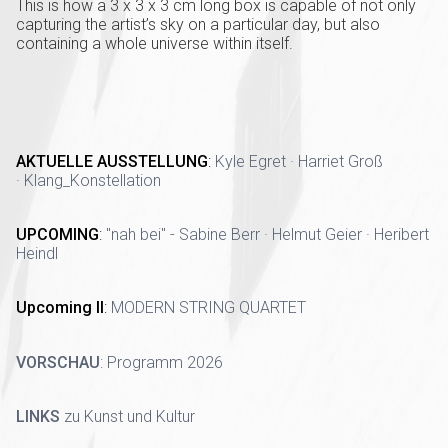
This is how a 3 x 3 x 3 cm long box is capable of not only
capturing the artist’s sky on a particular day, but also
containing a whole universe within itself.
AKTUELLE AUSSTELLUNG
:
Kyle Egret · Harriet Groß
· Klang_Konstellation
UPCOMING
:
"nah bei" - Sabine Berr · Helmut Geier · Heribert
Heindl
Upcoming II
:
MODERN STRING QUARTET
VORSCHAU
:
Programm 2026
LINKS
zu Kunst und Kultur