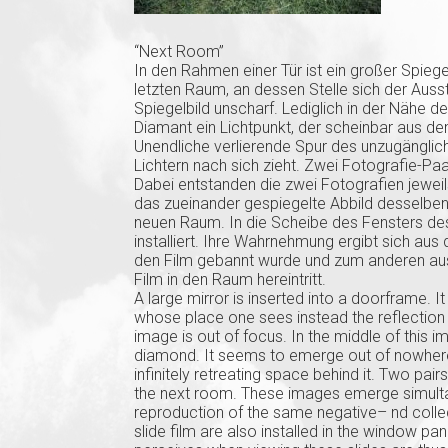
“Next Room”
In den Rahmen einer Tür ist ein großer Spieg
letzten Raum, an dessen Stelle sich der Ausste
Spiegelbild unscharf. Lediglich in der Nähe de
Diamant ein Lichtpunkt, der scheinbar aus dem 
Unendliche verlierende Spur des unzugängli
Lichtern nach sich zieht. Zwei Fotografie-Pa
Dabei entstanden die zwei Fotografien jeweil
das zueinander gespiegelte Abbild desselb
neuen Raum. In die Scheibe des Fensters des
installiert. Ihre Wahrnehmung ergibt sich au
den Film gebannt wurde und zum anderen aus
Film in den Raum hereintritt.
A large mirror is inserted into a doorframe. I
whose place one sees instead the reflection o
image is out of focus. In the middle of this i
diamond. It seems to emerge out of nowhere, a
infinitely retreating space behind it. Two p
the next room. These images emerge simult
reproduction of the same negative– nd colle
slide film are also installed in the window p