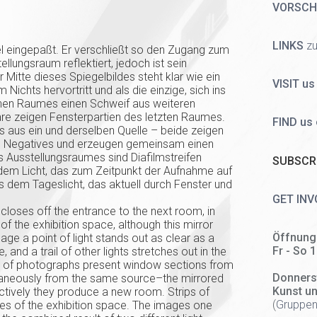
VORSC
LINKS
zu
el eingepaßt. Er verschließt so den Zugang zum
llungsraum reflektiert, jedoch ist sein
r Mitte dieses Spiegelbildes steht klar wie ein
VISIT us
Nichts hervortritt und als die einzige, sich ins
chen Raumes einen Schweif aus weiteren
are zeigen Fensterpartien des letzten Raumes.
FIND us
s aus ein und derselben Quelle – beide zeigen
en Negatives und erzeugen gemeinsam einen
 Ausstellungsraumes sind Diafilmstreifen
SUBSCRI
s dem Licht, das zum Zeitpunkt der Aufnahme auf
 dem Tageslicht, das aktuell durch Fenster und
GET INV
t closes off the entrance to the next room, in
f the exhibition space, although this mirror
Öffnung
mage a point of light stands out as clear as a
Fr - So 
nd a trail of other lights stretches out in the
airs of photographs present window sections from
Donners
aneously from the same source–the mirrored
Kunst u
ctively they produce a new room. Strips of
(
Gruppen
anes of the exhibition space. The images one