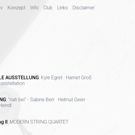
iv
Konzept
Info
Club
Links
Disclaimer
LE AUSSTELLUNG
:
Kyle Egret · Harriet Groß
onstellation
NG
:
"nah bei" - Sabine Berr · Helmut Geier ·
Heindl
g II
:
MODERN STRING QUARTET