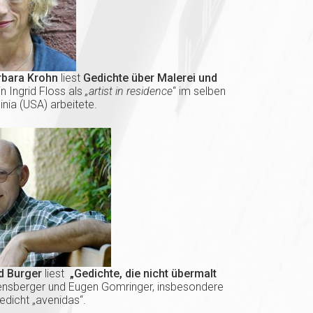
rbara Krohn
liest
Gedichte über Malerei und
in Ingrid Floss als
„artist in residence
“ im selben
ginia (USA) arbeitete.
d Burger
liest
„Gedichte, die nicht übermalt
ensberger und Eugen Gomringer, insbesondere
dicht „avenidas“.