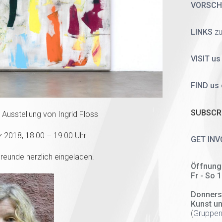
VORSC
LINKS
zu
VISIT us
FIND us
SUBSCRI
 Ausstellung von Ingrid Floss
 2018, 18:00 – 19:00 Uhr
GET INV
Freunde herzlich eingeladen.
Öffnung
Fr - So 
Donners
Kunst u
(
Gruppen