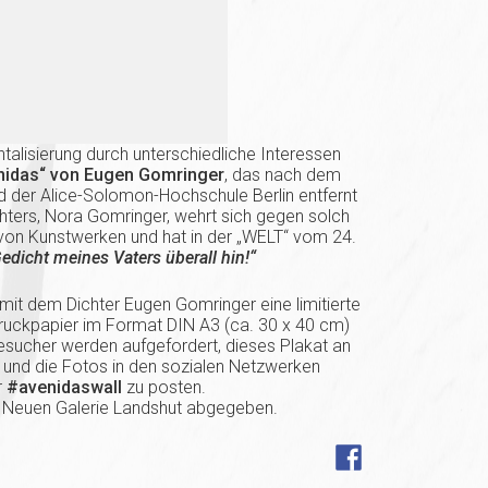
talisierung durch unterschiedliche Interessen
nidas“ von Eugen Gomringer
, das nach dem
d der Alice-Solomon-Hochschule Berlin entfernt
hters, Nora Gomringer, wehrt sich gegen solch
 von Kunstwerken und hat in der „WELT“ vom 24.
edicht meines Vaters überall hin!“
mit dem Dichter Eugen Gomringer eine limitierte
druckpapier im Format DIN A3 (ca. 30 x 40 cm)
 Besucher werden aufgefordert, dieses Plakat an
 und die Fotos in den sozialen Netzwerken
r
#avenidaswall
zu posten.
er Neuen Galerie Landshut abgegeben.