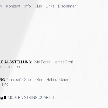
iv
Konzept
Info
Club
Links
Disclaimer
LE AUSSTELLUNG
:
Kyle Egret · Harriet Groß
onstellation
NG
:
"nah bei" - Sabine Berr · Helmut Geier ·
Heindl
g II
:
MODERN STRING QUARTET