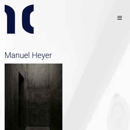
Info
Club
≡
Links
Disclaimer
×
Manuel Heyer