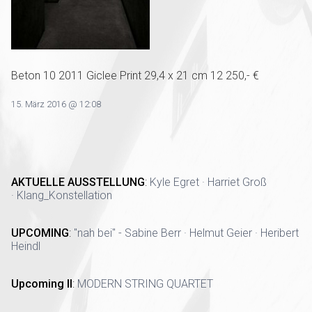
Beton 10 2011 Giclee Print 29,4 x 21 cm 12 250,- €
15. März 2016 @ 12:08
AKTUELLE AUSSTELLUNG
:
Kyle Egret · Harriet Groß
· Klang_Konstellation
UPCOMING
:
"nah bei" - Sabine Berr · Helmut Geier · Heribert
Heindl
Upcoming II
:
MODERN STRING QUARTET