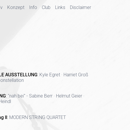
iv
Konzept
Info
Club
Links
Disclaimer
LE AUSSTELLUNG
:
Kyle Egret · Harriet Groß
onstellation
NG
:
"nah bei" - Sabine Berr · Helmut Geier ·
Heindl
g II
:
MODERN STRING QUARTET