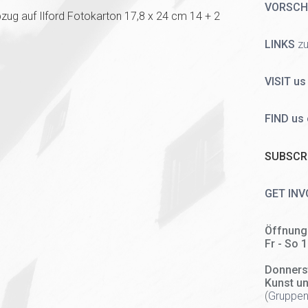
VORSC
g auf Ilford Fotokarton 17,8 x 24 cm 14 + 2
LINKS
zu
VISIT us
FIND us
SUBSCRI
GET INV
Öffnung
Fr - So 
Donners
Kunst u
(
Gruppen