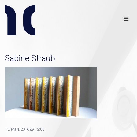
Info
Club
≡
Links
Disclaimer
×
Sabine Straub
15. März 2016 @ 12:08