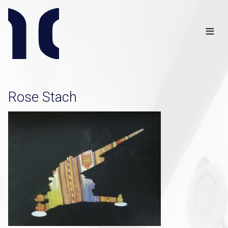
Info
Club
≡
Links
Disclaimer
×
Rose Stach