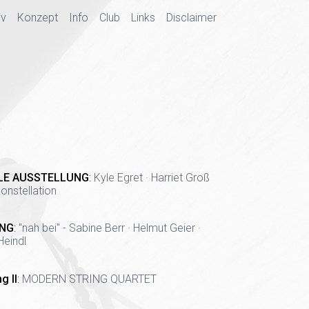
iv
Konzept
Info
Club
Links
Disclaimer
LE AUSSTELLUNG
:
Kyle Egret · Harriet Groß
onstellation
NG
:
"nah bei" - Sabine Berr · Helmut Geier ·
Heindl
g II
:
MODERN STRING QUARTET