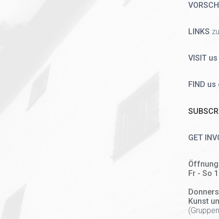
VORSC
LINKS
zu
VISIT us
FIND us
SUBSCRI
GET INV
Öffnung
Fr - So 
Donners
Kunst u
(
Gruppen