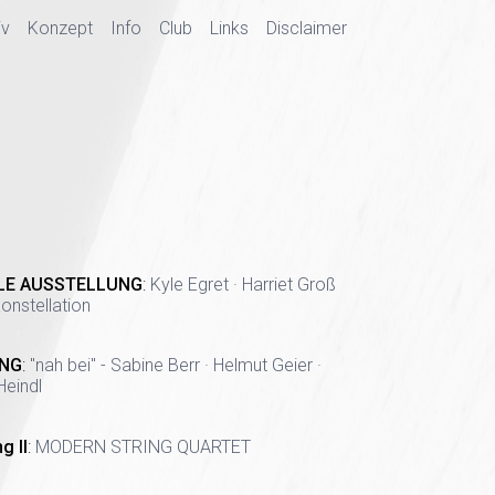
iv
Konzept
Info
Club
Links
Disclaimer
LE AUSSTELLUNG
:
Kyle Egret · Harriet Groß
onstellation
NG
:
"nah bei" - Sabine Berr · Helmut Geier ·
Heindl
g II
:
MODERN STRING QUARTET