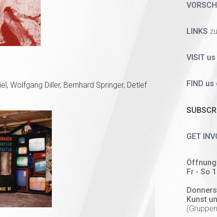
VORSC
LINKS
zu
VISIT us
FIND us
l, Wolfgang Diller, Bernhard Springer, Detlef
SUBSCRI
GET INV
Öffnung
Fr - So 
Donners
Kunst u
(
Gruppen