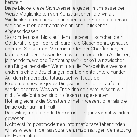
herstellt.
Diese Blicke, diese Sichtweisen ergeben in umfassender
Weise Möglichkeiten von Konstruktionen, die wir als
Wirklichkeiten »sehen«. Darin aber ist die Sprache ebenso
wie das Fühlen oder andere sinnliche Tätigkeiten
eingeschlossen.
So könnte unser Blick auf dem niederen Tischchen dem
Golddraht folgen, der sich durch die Gläser bohrt, genauso
aber der Struktur der Volumina oder der Oberflächen; er
könnte sich dem Besonderen widmen oder dem Ähnlichen,
je nachdem, welche Beziehungswirklichkeit wir zwischen
den Dingen herstellen.Wenn man die Perspektive wechselt,
ändern sich die Beziehungen der Elemente untereinander:
Auf dem Kindergeburtstagstisch wirft aus der
Froschperspektive jedes Ding seinen Schatten auf ein
wieder anderes. Was am Ende drin sein wird, wissen wir
nicht. Vielleicht aber sind in diesem umgekehrten
Höhlengleichnis die Schatten ohnehin wesentlicher als die
Dinge oder gar ihr Inhalt.
Das wilde, mäandernde Denken ist nie ganz verschwunden
gewesen:
Nicht erst im postmodernen Informationszeitalter finden
wir es wieder in der assoziativen, rhizomartigen Vernetzung
der Hyperlinks.