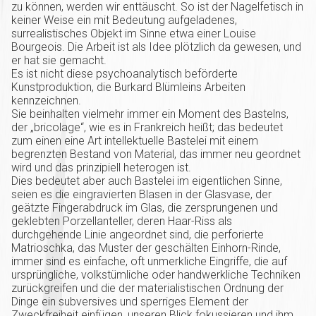
zu können, werden wir enttäuscht. So ist der Nagelfetisch in
keiner Weise ein mit Bedeutung aufgeladenes,
surrealistisches Objekt im Sinne etwa einer Louise
Bourgeois. Die Arbeit ist als Idee plötzlich da gewesen, und
er hat sie gemacht.
Es ist nicht diese psychoanalytisch beförderte
Kunstproduktion, die Burkard Blümleins Arbeiten
kennzeichnen.
Sie beinhalten vielmehr immer ein Moment des Bastelns,
der „bricolage“, wie es in Frankreich heißt; das bedeutet
zum einen eine Art intellektuelle Bastelei mit einem
begrenzten Bestand von Material, das immer neu geordnet
wird und das prinzipiell heterogen ist.
Dies bedeutet aber auch Bastelei im eigentlichen Sinne,
seien es die eingravierten Blasen in der Glasvase, der
geätzte Fingerabdruck im Glas, die zersprungenen und
geklebten Porzellanteller, deren Haar-Riss als
durchgehende Linie angeordnet sind, die perforierte
Matrioschka, das Muster der geschälten Einhorn-Rinde,
immer sind es einfache, oft unmerkliche Eingriffe, die auf
ursprüngliche, volkstümliche oder handwerkliche Techniken
zurückgreifen und die der materialistischen Ordnung der
Dinge ein subversives und sperriges Element der
Zweckfreiheit einfügen, unseren Blick fokussieren und ihm