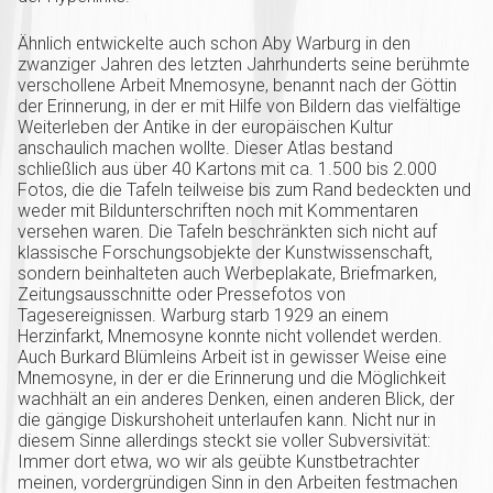
Ähnlich entwickelte auch schon Aby Warburg in den
zwanziger Jahren des letzten Jahrhunderts seine berühmte
verschollene Arbeit Mnemosyne, benannt nach der Göttin
der Erinnerung, in der er mit Hilfe von Bildern das vielfältige
Weiterleben der Antike in der europäischen Kultur
anschaulich machen wollte. Dieser Atlas bestand
schließlich aus über 40 Kartons mit ca. 1.500 bis 2.000
Fotos, die die Tafeln teilweise bis zum Rand bedeckten und
weder mit Bildunterschriften noch mit Kommentaren
versehen waren. Die Tafeln beschränkten sich nicht auf
klassische Forschungsobjekte der Kunstwissenschaft,
sondern beinhalteten auch Werbeplakate, Briefmarken,
Zeitungsausschnitte oder Pressefotos von
Tagesereignissen. Warburg starb 1929 an einem
Herzinfarkt, Mnemosyne konnte nicht vollendet werden.
Auch Burkard Blümleins Arbeit ist in gewisser Weise eine
Mnemosyne, in der er die Erinnerung und die Möglichkeit
wachhält an ein anderes Denken, einen anderen Blick, der
die gängige Diskurshoheit unterlaufen kann. Nicht nur in
diesem Sinne allerdings steckt sie voller Subversivität:
Immer dort etwa, wo wir als geübte Kunstbetrachter
meinen, vordergründigen Sinn in den Arbeiten festmachen