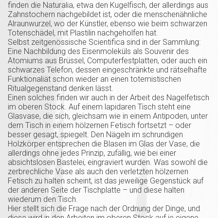
finden die Naturalia, etwa den Kugelfisch, der allerdings aus
Zahnstochern nachgebildet ist, oder die menschenähnliche
Alraunwurzel, wo der Künstler, ebenso wie beim schwarzen
Totenschädel, mit Plastilin nachgeholfen hat.
Selbst zeitgenössische Scientifica sind in der Sammlung:
Eine Nachbildung des Eisenmoleküls als Souvenir des
Atomiums aus Brüssel, Computerfestplatten, oder auch ein
schwarzes Telefon, dessen eingeschränkte und rätselhafte
Funktionaliät schon wieder an einen totemistischen
Ritualgegenstand denken lässt.
Einen solches finden wir auch in der Arbeit des Nagelfetisch
im oberen Stock. Auf einem lapidaren Tisch steht eine
Glasvase, die sich, gleichsam wie in einem Antipoden, unter
dem Tisch in einem hölzernen Fetisch fortsetzt – oder
besser gesagt, spiegelt. Den Nägeln im schrundigen
Holzkörper entsprechen die Blasen im Glas der Vase, die
allerdings ohne jedes Prinzip, zufällig, wie bei einer
absichtslosen Bastelei, eingraviert wurden. Was sowohl die
zerbrechliche Vase als auch den verletzten hölzernen
Fetisch zu halten scheint, ist das jeweilige Gegenstück auf
der anderen Seite der Tischplatte – und diese halten
wiederum den Tisch.
Hier stellt sich die Frage nach der Ordnung der Dinge, und
diese wird in den Arbeiten im oberen Stock auf je eigene