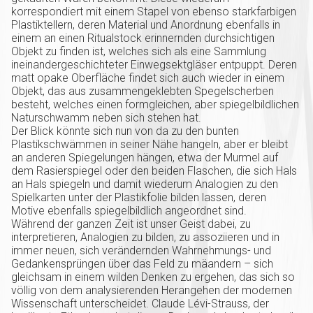
korrespondiert mit einem Stapel von ebenso starkfarbigen
Plastiktellern, deren Material und Anordnung ebenfalls in
einem an einen Ritualstock erinnernden durchsichtigen
Objekt zu finden ist, welches sich als eine Sammlung
ineinandergeschichteter Einwegsektgläser entpuppt. Deren
matt opake Oberfläche findet sich auch wieder in einem
Objekt, das aus zusammengeklebten Spegelscherben
besteht, welches einen formgleichen, aber spiegelbildlichen
Naturschwamm neben sich stehen hat.
Der Blick könnte sich nun von da zu den bunten
Plastikschwämmen in seiner Nähe hangeln, aber er bleibt
an anderen Spiegelungen hängen, etwa der Murmel auf
dem Rasierspiegel oder den beiden Flaschen, die sich Hals
an Hals spiegeln und damit wiederum Analogien zu den
Spielkarten unter der Plastikfolie bilden lassen, deren
Motive ebenfalls spiegelbildlich angeordnet sind.
Während der ganzen Zeit ist unser Geist dabei, zu
interpretieren, Analogien zu bilden, zu assoziieren und in
immer neuen, sich verändernden Wahrnehmungs- und
Gedankensprüngen über das Feld zu mäandern – sich
gleichsam in einem wilden Denken zu ergehen, das sich so
völlig von dem analysierenden Herangehen der modernen
Wissenschaft unterscheidet. Claude Lévi-Strauss, der