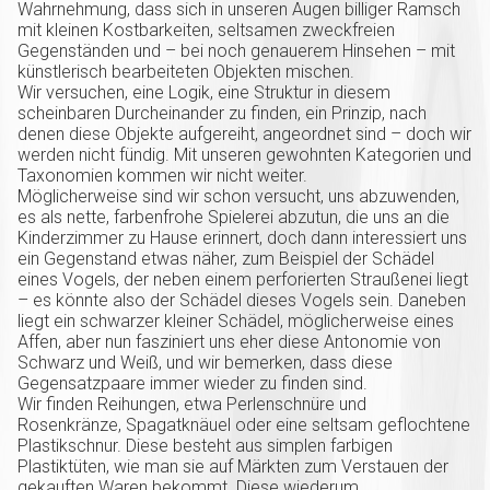
Wahrnehmung, dass sich in unseren Augen billiger Ramsch
mit kleinen Kostbarkeiten, seltsamen zweckfreien
Gegenständen und – bei noch genauerem Hinsehen – mit
künstlerisch bearbeiteten Objekten mischen.
Wir versuchen, eine Logik, eine Struktur in diesem
scheinbaren Durcheinander zu finden, ein Prinzip, nach
denen diese Objekte aufgereiht, angeordnet sind – doch wir
werden nicht fündig. Mit unseren gewohnten Kategorien und
Taxonomien kommen wir nicht weiter.
Möglicherweise sind wir schon versucht, uns abzuwenden,
es als nette, farbenfrohe Spielerei abzutun, die uns an die
Kinderzimmer zu Hause erinnert, doch dann interessiert uns
ein Gegenstand etwas näher, zum Beispiel der Schädel
eines Vogels, der neben einem perforierten Straußenei liegt
– es könnte also der Schädel dieses Vogels sein. Daneben
liegt ein schwarzer kleiner Schädel, möglicherweise eines
Affen, aber nun fasziniert uns eher diese Antonomie von
Schwarz und Weiß, und wir bemerken, dass diese
Gegensatzpaare immer wieder zu finden sind.
Wir finden Reihungen, etwa Perlenschnüre und
Rosenkränze, Spagatknäuel oder eine seltsam geflochtene
Plastikschnur. Diese besteht aus simplen farbigen
Plastiktüten, wie man sie auf Märkten zum Verstauen der
gekauften Waren bekommt. Diese wiederum