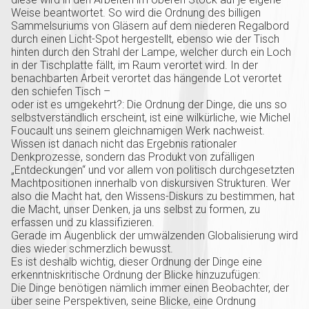
Weise beantwortet. So wird die Ordnung des billigen
Sammelsuriums von Gläsern auf dem niederen Regalbord
durch einen Licht-Spot hergestellt, ebenso wie der Tisch
hinten durch den Strahl der Lampe, welcher durch ein Loch
in der Tischplatte fällt, im Raum verortet wird. In der
benachbarten Arbeit verortet das hängende Lot verortet
den schiefen Tisch –
oder ist es umgekehrt?: Die Ordnung der Dinge, die uns so
selbstverständlich erscheint, ist eine wilkürliche, wie Michel
Foucault uns seinem gleichnamigen Werk nachweist.
Wissen ist danach nicht das Ergebnis rationaler
Denkprozesse, sondern das Produkt von zufälligen
„Entdeckungen“ und vor allem von politisch durchgesetzten
Machtpositionen innerhalb von diskursiven Strukturen. Wer
also die Macht hat, den Wissens-Diskurs zu bestimmen, hat
die Macht, unser Denken, ja uns selbst zu formen, zu
erfassen und zu klassifizieren.
Gerade im Augenblick der umwälzenden Globalisierung wird
dies wieder schmerzlich bewusst.
Es ist deshalb wichtig, dieser Ordnung der Dinge eine
erkenntniskritische Ordnung der Blicke hinzuzufügen:
Die Dinge benötigen nämlich immer einen Beobachter, der
über seine Perspektiven, seine Blicke, eine Ordnung