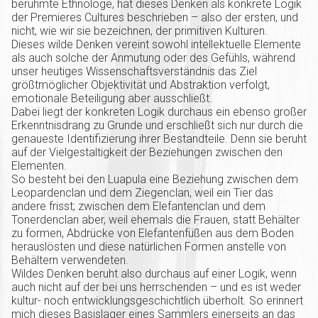
berühmte Ethnologe, hat dieses Denken als konkrete Logik
der Premieres Cultures beschrieben – also der ersten, und
nicht, wie wir sie bezeichnen, der primitiven Kulturen.
Dieses wilde Denken vereint sowohl intellektuelle Elemente
als auch solche der Anmutung oder des Gefühls, während
unser heutiges Wissenschaftsverständnis das Ziel
größtmöglicher Objektivität und Abstraktion verfolgt,
emotionale Beteiligung aber ausschließt.
Dabei liegt der konkreten Logik durchaus ein ebenso großer
Erkenntnisdrang zu Grunde und erschließt sich nur durch die
genaueste Identifizierung ihrer Bestandteile. Denn sie beruht
auf der Vielgestaltigkeit der Beziehungen zwischen den
Elementen.
So besteht bei den Luapula eine Beziehung zwischen dem
Leopardenclan und dem Ziegenclan, weil ein Tier das
andere frisst; zwischen dem Elefantenclan und dem
Tonerdenclan aber, weil ehemals die Frauen, statt Behälter
zu formen, Abdrücke von Elefantenfüßen aus dem Boden
herauslösten und diese natürlichen Formen anstelle von
Behältern verwendeten.
Wildes Denken beruht also durchaus auf einer Logik, wenn
auch nicht auf der bei uns herrschenden – und es ist weder
kultur- noch entwicklungsgeschichtlich überholt. So erinnert
mich dieses Basislager eines Sammlers einerseits an das