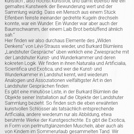
künstlich“, also höchst kunstvoll, und damit ebenso wie ein
gemaltes Kunstwerk der Bewunderung wert und der
Sammlung würdig. Dass ein Mensch aus einem Stück
Elfenbein feinste ineinander gedrehte Kugeln drechseln
konnte, war ein Wunder. Ein Wunder war aber auch der
Baumschwamm, der einem Laib Brot berblüffend ähnlich
sah.“
Hier finden wir also durchaus Elemente des „Wilden
Denkens“ von Lévi-Strauss wieder, und Burkard Blümleins
„Landshuter Gespräche“ üben wirklich eine Zwiesprache mit
der Landshuter Kunst- und Wunderkammer und deren
kokreten Logik. Wir finden in ihnen Naturalia und Artificialia,
Scientifica und Exotica, und wer die Kunst- und
Wunderkammer in Landshut kennt, wird wiederum
Analogien und Assoziationen vielfältigster Art in den
Landshuter Gesprächen finden:
Es gibt eine minutiöse Liste, in der Burkard Blümlein die
Objekte seiner Installation auf die Objekte der Landshuter
Sammlung bezieht. So finden sich die eben erwähnten
kunstvollen Schlösser als tatsächlich entsprechende
Artficialia, andere wiederum nur als Abbildung, etwa
berühmte Werke der Kunstgeschichte. Es gibt die Exotica,
in Form von perlmuttglänzenden Muscheln, aber auch als
von Kindern im Sommerurlaub gesammelten Tand. Wir