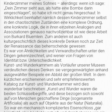
Kinderzimmer meines Sohnes – allerdings: wenn ich sage:
„Dein Zimmer sieht aus, als hätte eine Bombe darin
eingeschlagen“, so habe ich nicht genau hingeschaut: In
Wirklichkeit beinhaltet nämlich dessen Kinderzimmer selbst
in den chaotischsten Zuständen eine komplexe Ordnung,
eine konkrete Logik, die in ihren einzelnen Analogien und
Assoziationen genauso nachvollziehbar ist wie diese Arbeit
von Burkard Bluemlein. Zum anderen ist auch
kulturgeschichtlich dieses konkrete Denken noch zur Zeit
der Renaissance das beherrschende gewesen:
Es war von Ähnlichkeiten und Verwandtschaften unter den
Dingen gekennzeichnet, und wenier von Fragen von
Identität bzw. Unterschiedlichkeit.
Kunst- und Wunderkammern als Vorläufer unserer Museen
verdeutlichen dieses Denken: sie vergegenwärtigten anhand
ausgewählter Beispiele ein Abbild der großen Welt. In dem
kürzlichen erschienenen und sehr empfehlenswerten
Katalog zur Kunst- und Wunderkammer wird dies
wunderbar beschrieben: „Kunst und Wunder waren die
beiden Schlüsselbegriffe, und diese bezogen sich sowohl
auf von Menschen geschaffene Dinge (sogenannte
Artificialia) als auch auf Objekte aus der Natur (Naturalia).
So war ein mechanisch kompliziertes Eisenschloss „gar