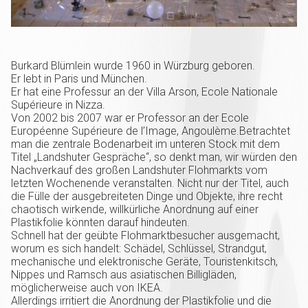
Burkard Blümlein wurde 1960 in Würzburg geboren.
Er lebt in Paris und München.
Er hat eine Professur an der Villa Arson, Ecole Nationale
Supérieure in Nizza.
Von 2002 bis 2007 war er Professor an der Ecole
Européenne Supérieure de l’Image, Angoulème.Betrachtet
man die zentrale Bodenarbeit im unteren Stock mit dem
Titel „Landshuter Gespräche“, so denkt man, wir würden den
Nachverkauf des großen Landshuter Flohmarkts vom
letzten Wochenende veranstalten. Nicht nur der Titel, auch
die Fülle der ausgebreiteten Dinge und Objekte, ihre recht
chaotisch wirkende, willkürliche Anordnung auf einer
Plastikfolie könnten darauf hindeuten.
Schnell hat der geübte Flohmarktbesucher ausgemacht,
worum es sich handelt: Schädel, Schlüssel, Strandgut,
mechanische und elektronische Geräte, Touristenkitsch,
Nippes und Ramsch aus asiatischen Billigläden,
möglicherweise auch von IKEA.
Allerdings irritiert die Anordnung der Plastikfolie und die