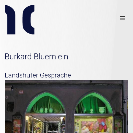
Info
Club
≡
Links
Disclaimer
×
Burkard Bluemlein
Landshuter Gespräche