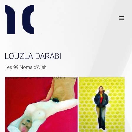
Info
Club
≡
Links
Disclaimer
×
LOUZLA DARABI
Les 99 Noms d’Allah