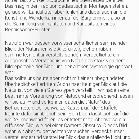
Außenhaut sich der Abdruck eines Edelweißes befindet.
Das mag in der Tradition dadaistischer Montagen stehen,
gerade wir Landshuter aber fühlen uns dabei auch an die
Kunst- und Wunderkammer auf der Burg erinnert, also an
die Sammlung von Raritäten und Kuriositäten eines
Renaissance-Fürsten.
Natrülich war dessen vorwissenschaftlicher sammelnder
Blick, der Naturalien wie Artefakte gleichermaßen
sammelte, nicht unverstellt, sondern verdeutlichte ein
allegorisches Verständnis von Natur, das stark von dem
Bildrepertoire der Bibel und der antiken Mythologie geprägt
war.
Das sollte uns heute aber nicht mit einer unbegründeten
Überheblichkeit erfüllen: Auch unser heutiger Blick auf die
Natur ist von vielen Stereotypen verstellt – wir haben eine
bestimmte Vorstellung von Natur, und entsprechend fassen
wir sie auf – und verkennen dabei die „Natur“ des
Betrachteten. Der schwarze Kasten, auf der Staffelei
könnte dafür sinnbildlich sein: Sein Loch lässt Licht auf die
weiße Innenwand fallen, es entsteht möglicherweise ein
diffusses Bild, wie bei einer Camera Obscura. Dieses Bild
wenn wir aber zu betrachten versuchen, verdeckt unser
verstellender und verstellter Blick das einfallende Licht und