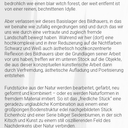
bedrohlich wie einen blair witch forest, der weit entfernt ist
von einer reinen, bechnittenen Idylle.
Aber verlassen wir dieses Basislager des Bildhauers, in das
wir beinahe wie zufällig eingedrungen sind und durch das wir
uns wie durch eine vertraute und zugleich fremde
Landschaft bewegt haben. Während wir hier (dort) eine
hochkomplexe und in ihrer Reduzierung auf die Nichtfarben
Schwarz und Weiß auch ästhetisch hochkonzentrierte
Reflexion des Bildhauers über die Grundlagen seiner Arbeit
vor uns haben, treffen wir im unteren Stock auf die Objekte,
die aus dieser konzeptuellen künstlerische Arbeit dann
durch Verfremdung, ästhetische Aufladung und Poetisierung
entstehen.
Fundstücke aus der Natur werden bearbeitet, gefärbt, neu
geformt und kombiniert – oder es werden Naturformen in
fremdem Material imitiert. So ist das „friedliche Stück“ eine
geradezu unglaubliche Kombination aus einem einer
großporigen Bodenstruktur edel nachgebildeten Stück
Eichenholz und einer Serie billiger Seidenblumen, in der sich
Kitsch und Kunst zu einem still oszillierenden Feld des
Nachdenkens über Natur verbinden.