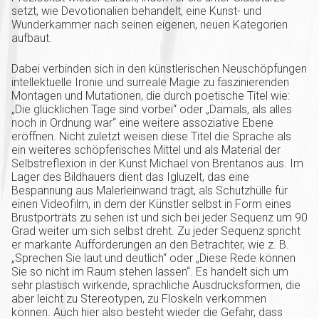
setzt, wie Devotionalien behandelt, eine Kunst- und
Wunderkammer nach seinen eigenen, neuen Kategorien
aufbaut.
Dabei verbinden sich in den künstlerischen Neuschöpfungen
intellektuelle Ironie und surreale Magie zu faszinierenden
Montagen und Mutationen, die durch poetische Titel wie:
„Die glücklichen Tage sind vorbei“ oder „Damals, als alles
noch in Ordnung war“ eine weitere assoziative Ebene
eröffnen. Nicht zuletzt weisen diese Titel die Sprache als
ein weiteres schöpferisches Mittel und als Material der
Selbstreflexion in der Kunst Michael von Brentanos aus. Im
Lager des Bildhauers dient das Igluzelt, das eine
Bespannung aus Malerleinwand trägt, als Schutzhülle für
einen Videofilm, in dem der Künstler selbst in Form eines
Brustporträts zu sehen ist und sich bei jeder Sequenz um 90
Grad weiter um sich selbst dreht. Zu jeder Sequenz spricht
er markante Aufforderungen an den Betrachter, wie z. B.
„Sprechen Sie laut und deutlich“ oder „Diese Rede können
Sie so nicht im Raum stehen lassen“. Es handelt sich um
sehr plastisch wirkende, sprachliche Ausdrucksformen, die
aber leicht zu Stereotypen, zu Floskeln verkommen
können. Auch hier also besteht wieder die Gefahr, dass