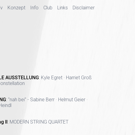
iv
Konzept
Info
Club
Links
Disclaimer
LE AUSSTELLUNG
:
Kyle Egret · Harriet Groß
onstellation
NG
:
"nah bei" - Sabine Berr · Helmut Geier ·
Heindl
g II
:
MODERN STRING QUARTET