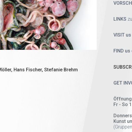
VORSC
LINKS
zu
VISIT us
FIND us
SUBSCRI
Möller, Hans Fischer, Stefanie Brehm
GET INV
Öffnung
Fr - So 
Donners
Kunst u
(
Gruppen