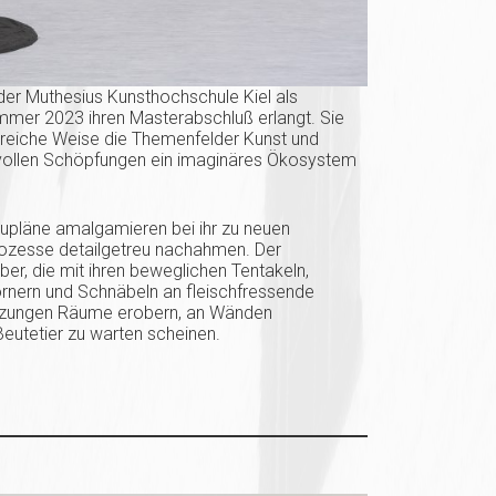
n der Muthesius Kunsthochschule Kiel als
mmer 2023 ihren Masterabschluß erlangt. Sie
treiche Weise die Themenfelder Kunst und
stvollen Schöpfungen ein imaginäres Ökosystem
upläne amalgamieren bei ihr zu neuen
ozesse detailgetreu nachahmen. Der
er, die mit ihren beweglichen Tentakeln,
rnern und Schnäbeln an fleischfressende
 Setzungen Räume erobern, an Wänden
Beutetier zu warten scheinen.