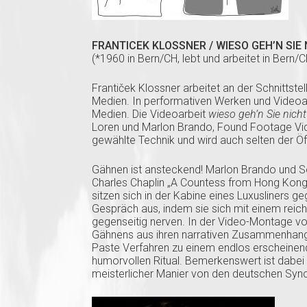
FRANTICEK KLOSSNER / WIESO GEH’N SIE N
(*1960 in Bern/CH, lebt und arbeitet in Bern/C
Frantiček Klossner arbeitet an der Schnittstel
Medien. In performativen Werken und Videoabr
Medien. Die Videoarbeit
wieso geh’n Sie nicht
Loren und Marlon Brando, Found Footage Vide
gewählte Technik und wird auch selten der Öf
Gähnen ist ansteckend! Marlon Brando und So
Charles Chaplin „A Countess from Hong Kong“
sitzen sich in der Kabine eines Luxusliners 
Gespräch aus, indem sie sich mit einem rei
gegenseitig nerven. In der Video-Montage vo
Gähnens aus ihren narrativen Zusammenhang l
Paste Verfahren zu einem endlos erscheinen
humorvollen Ritual. Bemerkenswert ist dabei
meisterlicher Manier von den deutschen Sync