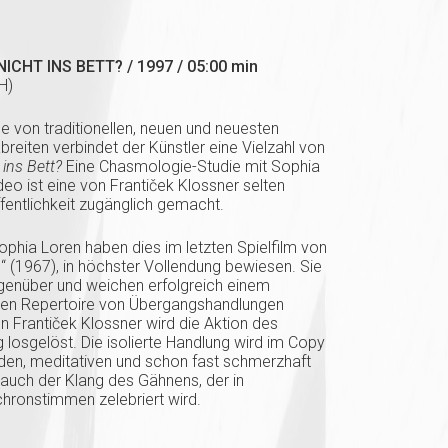
ICHT INS BETT? / 1997 / 05:00 min
H)
le von traditionellen, neuen und neuesten
eiten verbindet der Künstler eine Vielzahl von
 ins Bett?
Eine Chasmologie-Studie mit Sophia
o ist eine von Frantiček Klossner selten
fentlichkeit zugänglich gemacht.
phia Loren haben dies im letzten Spielfilm von
 (1967), in höchster Vollendung bewiesen. Sie
gegenüber und weichen erfolgreich einem
chen Repertoire von Übergangshandlungen
n Frantiček Klossner wird die Aktion des
osgelöst. Die isolierte Handlung wird im Copy
den, meditativen und schon fast schmerzhaft
 auch der Klang des Gähnens, der in
hronstimmen zelebriert wird.