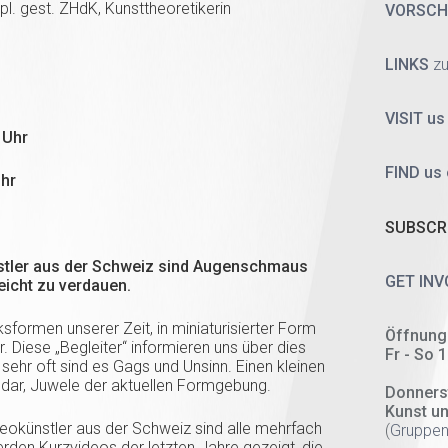
. gest. ZHdK, Kunsttheoretikerin
VORSC
LINKS
zu
VISIT us
 Uhr
FIND us
Uhr
SUBSCRI
nstler aus der Schweiz sind Augenschmaus
GET INV
leicht zu verdauen.
sformen unserer Zeit, in miniaturisierter Form
Öffnung
ar. Diese „Begleiter“ informieren uns über dies
Fr - So 
ehr oft sind es Gags und Unsinn. Einen kleinen
st dar, Juwele der aktuellen Formgebung.
Donners
Kunst u
eokünstler aus der Schweiz sind alle mehrfach
(
Gruppen
rden Kurzvideos der letzten Jahre gezeigt, die