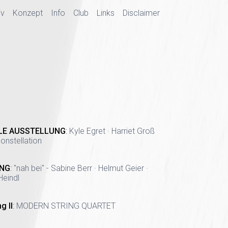
iv
Konzept
Info
Club
Links
Disclaimer
LE AUSSTELLUNG
:
Kyle Egret · Harriet Groß
onstellation
NG
:
"nah bei" - Sabine Berr · Helmut Geier ·
Heindl
g II
:
MODERN STRING QUARTET