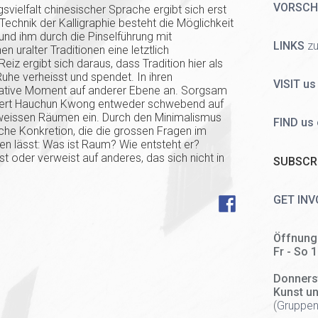
VORSC
svielfalt chinesischer Sprache ergibt sich erst
Technik der Kalligraphie besteht die Möglichkeit
nd ihm durch die Pinselführung mit
LINKS
zu
n uralter Traditionen eine letztlich
eiz ergibt sich daraus, dass Tradition hier als
uhe verheisst und spendet. In ihren
VISIT us
tative Moment auf anderer Ebene an. Sorgsam
alliert Hauchun Kwong entweder schwebend auf
weissen Räumen ein. Durch den Minimalismus
FIND us
liche Konkretion, die die grossen Fragen im
gen lässt: Was ist Raum? Wie entsteht er?
st oder verweist auf anderes, das sich nicht in
SUBSCRI
GET INV
Öffnung
Fr - So 
Donners
Kunst u
(
Gruppen