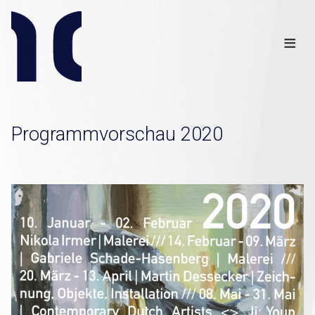
Info
Club
≡
Links
Disclaimer
×
Programmvorschau 2020