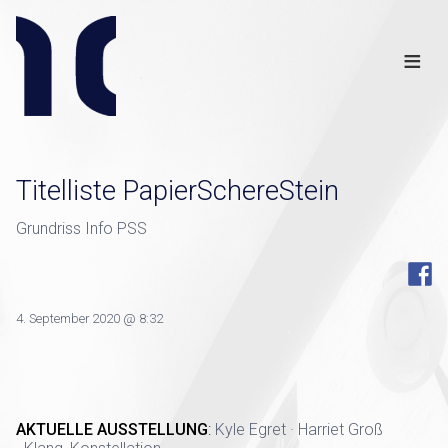
Info
Club
≡
Links
Disclaimer
×
Titelliste PapierSchereStein
Grundriss Info PSS
4. September 2020 @ 8:32
AKTUELLE AUSSTELLUNG
:
Kyle Egret · Harriet Groß