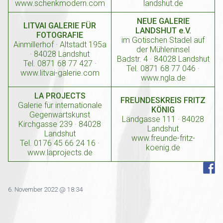
www.schenkmodern.com
landshut.de
NEUE GALERIE
LITVAI GALERIE FÜR
LANDSHUT e.V.
FOTOGRAFIE
im Gotischen Stadel auf
Ainmillerhof · Altstadt 195a
der Mühleninsel
· 84028 Landshut
Badstr. 4 · 84028 Landshut
Tel. 0871 68 77 427 ·
Tel. 0871 68 77 046 ·
www.litvai-galerie.com
www.ngla.de
LA PROJECTS
FREUNDESKREIS FRITZ
Galerie für internationale
KÖNIG
Gegenwartskunst
Ländgasse 111 · 84028
Kirchgasse 239 · 84028
Landshut
Landshut
www.freunde-fritz-
Tel. 0176 45 66 24 16 ·
koenig.de
www.laprojects.de
6. November 2022 @ 18:34