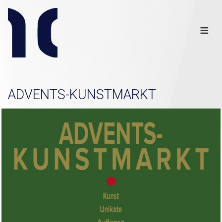
Info
Club
≡
Links
Disclaimer
×
ADVENTS-KUNSTMARKT