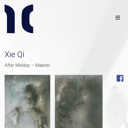
Info
Club
≡
Links
Disclaimer
×
Xie Qi
After Midday – Malerei