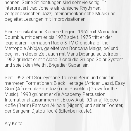
nennen. Seine Stilrichtungen sind sehr vielseitig. Er
interpretiert traditionelle afrikanische Rhythmen,
zeitgenössischen Jazz, lateinamerikanische Musik und
begleitet Lesungen mit Improvisationen.
Seine musikalische Karriere beginnt 1962 mit Mamadou
Doumbia, mit dem er bis 1972 spielt. 1975 tritt er der
legendären Formation Radio & TV Orchestra of the
Metropole Abidjan, geleitet von Boncana Maiga, bei und
beginnt in dieser Zeit auch mit Manu Dibangu aufzutreten.
1982 gründet er mit Alpha Blondi die Gruppe Solar System
und spielt den Welthit Brigadier Sabari ein.
Seit 1992 lebt Souleymane Touré in Berlin und spielt in
mehreren Formationen: Black Heritage (African Jazz), Easy
Goin‘ (Afro-Funk-Pop-Jazz) und Puschkin (Grazy for the
Music). 1993 gründet er die Academy Percussion
International zusammen mit Ekow Alabi (Ghana) Rocco
Kofie (Berlin) Famson Akinola (Nigeria) und seiner Tochter,
der Sängerin Djatou Touré (Elfenbeinküste).
Aly Keïta